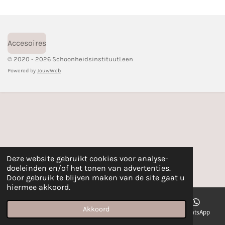
n
e
n
Accesoires
© 2020 - 2026 SchoonheidsinstituutLeen
Powered by
JouwWeb
Deze website gebruikt cookies voor analyse-
doeleinden en/of het tonen van advertenties.
Door gebruik te blijven maken van de site gaat u
hiermee akkoord.
Akkoord
E-mailadres
Telefoonnummer
Kaart
WhatsApp