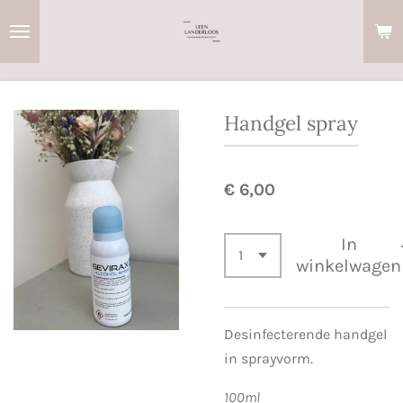
Ga
direct
naar
de
hoofdinhoud
Handgel spray
€ 6,00
In
winkelwagen
Desinfecterende handgel
in sprayvorm.
100ml