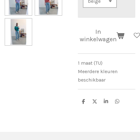
In
winkelwagen
1 maat (TU)
Meerdere kleuren
beschikbaar
D
D
S
D
e
e
h
e
l
e
a
l
e
l
r
e
n
e
n