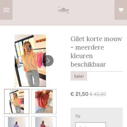
Ga
direct
naar
de
hoofdinhoud
Gilet korte mouw
- meerdere
kleuren
beschikbaar
Sale!
€ 21,50
€ 43,00
TU