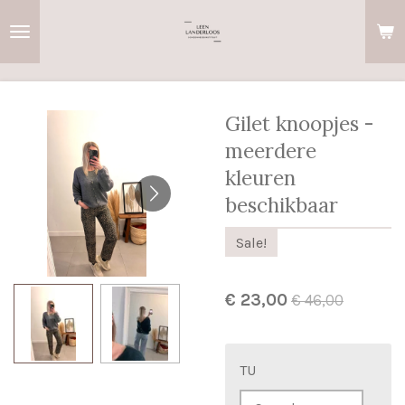
Ga
direct
naar
de
hoofdinhoud
Gilet knoopjes -
meerdere
kleuren
beschikbaar
Sale!
€ 23,00
€ 46,00
TU