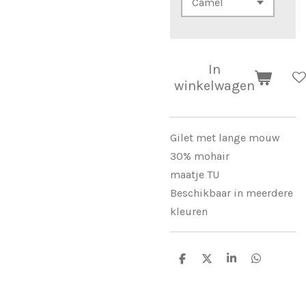
In
winkelwagen
Gilet met lange mouw
30% mohair
maatje TU
Beschikbaar in meerdere
kleuren
D
D
S
D
e
e
h
e
l
e
a
l
e
l
r
e
n
e
n