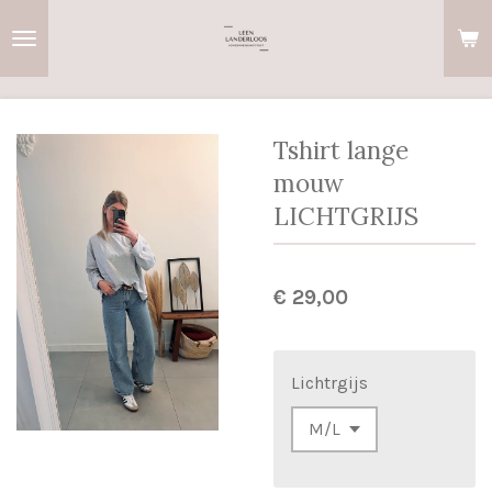
Ga
direct
naar
de
hoofdinhoud
Tshirt lange
mouw
LICHTGRIJS
€ 29,00
Lichtrgijs