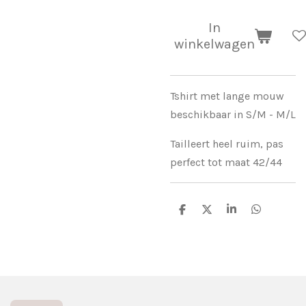
In
winkelwagen
Tshirt met lange mouw
beschikbaar in S/M - M/L
Tailleert heel ruim, pas
perfect tot maat 42/44
D
D
S
D
e
e
h
e
l
e
a
l
e
l
r
e
n
e
n