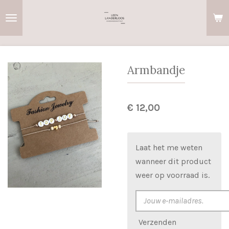
Ga
direct
naar
de
hoofdinhoud
Armbandje
€ 12,00
Laat het me weten
wanneer dit product
weer op voorraad is.
Verzenden