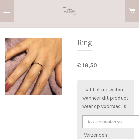
Ga
direct
naar
de
hoofdinhoud
Ring
€ 18,50
Laat het me weten
wanneer dit product
weer op voorraad is.
Verzenden