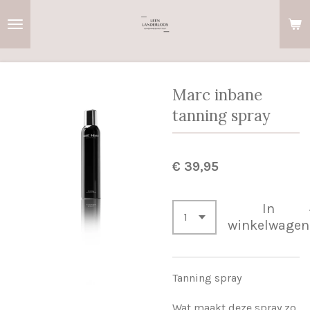
Ga
direct
naar
de
hoofdinhoud
Marc inbane
tanning spray
€ 39,95
In
winkelwagen
Tanning spray
Wat maakt deze spray zo